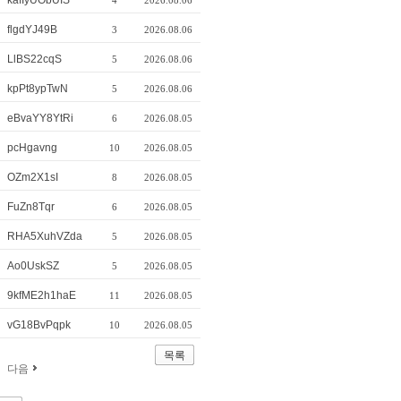
kafIyUObUIS
4
2026.08.06
flgdYJ49B
3
2026.08.06
LlBS22cqS
5
2026.08.06
kpPt8ypTwN
5
2026.08.06
eBvaYY8YtRi
6
2026.08.05
pcHgavng
10
2026.08.05
OZm2X1sI
8
2026.08.05
FuZn8Tqr
6
2026.08.05
RHA5XuhVZda
5
2026.08.05
Ao0UskSZ
5
2026.08.05
9kfME2h1haE
11
2026.08.05
vG18BvPqpk
10
2026.08.05
목록
다음