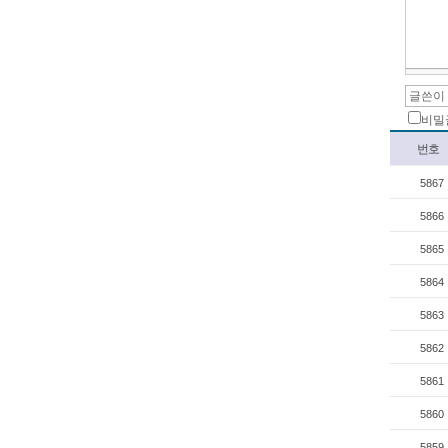
드
라
이
프
장
례
식
비밀
-
번호
프
리
5867
드
라
5866
이
프
5865
장
5864
례
식
5863
현
대
5862
해
5861
상
-
5860
현
대
5859