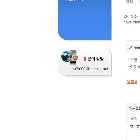
아리
|
멀리있는 친
have frie
프
리
드
라
글
이
프
윗글
▲
웅
아랫
▼
진
-
프
댓글
0
리
드
라
이
프
상자
인용구
배경색
사전
웅
굴림
툴바 더보기
진
프
리