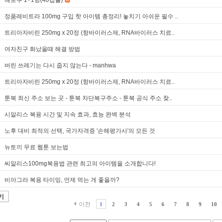
해포쿠 1+1병(40캡슐)
정품레비트라 100mg 구입 핫 아이템 총정리! 놓치기 아쉬운 필수 ..
트리아자비린 250mg x 20정 (항바이러스제, RNA바이러스 치료..
여자친구 화났을때 해결 방법
버린 쓰레기는 다시 줍지 않는다 - manhwa
트리아자비린 250mg x 20정 (항바이러스제, RNA바이러스 치료..
툰북 최신 주소 보는 곳 - 툰북 차단복구주소 - 툰북 공식 주소 찾..
시알리스 복용 시간 및 지속 효과, 효능 완벽 분석
노후 대비 최적의 선택, 국가자격증 '손해평가사'의 모든 것
inancial-
뉴토끼 무료 웹툰 보는법
씨알리스100mg복용법 관련 최고의 아이템을 소개합니다!
비아그라 복용 타이밍, 언제 먹는 게 좋을까?
기
이전
1
2
3
4
5
6
7
8
9
10