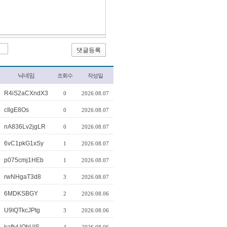
닉네임
조회수
작성일
R4iS2aCXndX3
0
2026.08.07
cIlgE8Os
0
2026.08.07
nA836Lv2jgLR
0
2026.08.07
6vC1pkG1xSy
1
2026.08.07
p075cmj1HEb
1
2026.08.07
rwNHgaT3d8
3
2026.08.07
6MDKSBGY
2
2026.08.06
U9IQTkcJPtg
3
2026.08.06