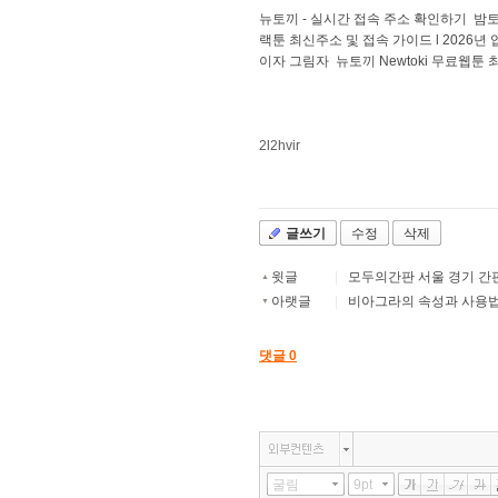
뉴토끼 - 실시간 접속 주소 확인하기
밤토
랙툰 최신주소 및 접속 가이드 l 2026년
이자 그림자
뉴토끼 Newtoki 무료웹툰
2l2hvir
글쓰기
수정
삭제
윗글
|
모두의간판 서울 경기 간판
▲
아랫글
|
비아그라의 속성과 사용법
▼
댓글
0
굴림
9pt
기