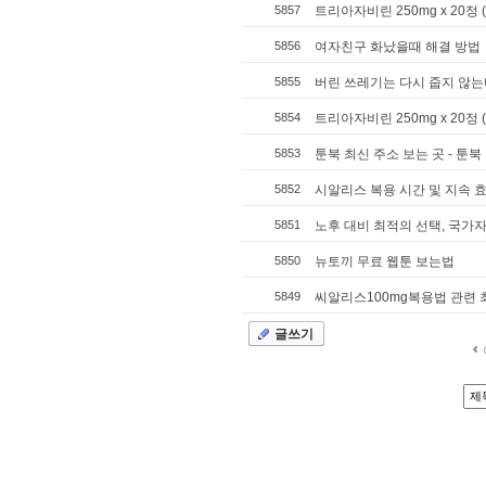
5857
트리아자비린 250mg x 20정
5856
여자친구 화났을때 해결 방법
5855
버린 쓰레기는 다시 줍지 않는다 
5854
트리아자비린 250mg x 20정
5853
툰북 최신 주소 보는 곳 - 툰북
5852
시알리스 복용 시간 및 지속 효
5851
노후 대비 최적의 선택, 국가자
5850
뉴토끼 무료 웹툰 보는법
5849
씨알리스100mg복용법 관련 
글쓰기