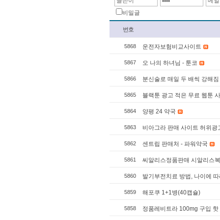
비밀글
번호
5868
운전자보험비교사이트
5867
오 나의 하녀님 - 툰코
5866
분신술로 매일 두 배씩 강해짐 -
5865
블랙툰 광고 적은 무료 웹툰 
5864
양평 24 약국
5863
비아그라 판매 사이트 허위광고
5862
센트립 판매처 - 파워약국
5861
씨알리스정품판매 시알리스복제약≫ 
5860
발기부전치료 방법, 나이에 따
5859
해포쿠 1+1병(40캡슐)
5858
정품레비트라 100mg 구입 핫 