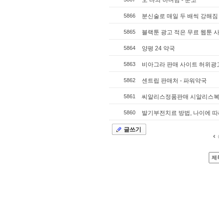
오 나의 하녀님 - 툰코
5866
분신술로 매일 두 배씩 강해짐 -
5865
블랙툰 광고 적은 무료 웹툰 
5864
양평 24 약국
5863
비아그라 판매 사이트 허위광고
5862
센트립 판매처 - 파워약국
5861
씨알리스정품판매 시알리스복제약≫ 
5860
발기부전치료 방법, 나이에 따
글쓰기