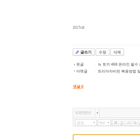
2l17cd
글쓰기
수정
삭제
윗글
|
뉴 토끼 468 온라인 필수
▲
아랫글
|
트리아자비린 복용방법 및 복
▼
댓글
0
굴림
9pt
기