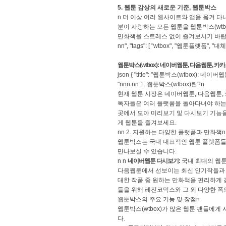
5. 웹툰 감상의 새로운 기준, 웹툰박스
n 더 이상 여러 웹사이트와 앱을 옮겨 다
분이 사랑하는 모든 웹툰을 웹툰박스(wtb
만화책을 스트레스 없이 즐겨보시기 바랍
nn", "tags": [ "wtbox", "웹툰플랫폼",
웹툰박스(wtbox): 네이버웹툰, 다음웹툰,
json { "title": "웹툰박스(wtbox
"nnn nn 1. 웹툰박스(wtbox)란?n
현재 웹툰 시장은 네이버웹툰, 다음웹툰,
독자들은 여러 플랫폼을 돌아다녀야 하는
곳에서 모아 미리보기 및 다시보기 기능을
게 웹툰을 즐겨보세요.
nn 2. 지원하는 다양한 플랫폼과 만화책n
웹툰박스는 국내 대표적인 웹툰 플랫폼들의
만나보실 수 있습니다.
n n
네이버웹툰 다시보기:
국내 최대의 웹
다음웹툰에서 선보이는 최신 인기작들과 
대한 작품 중 원하는 만화책을 편리하게 
들을 위해 레진코믹스와 그 외 다양한 폭
웹툰박스의 주요 기능 및 장점n
웹툰박스(wtbox)가 많은 웹툰 팬들에
다.