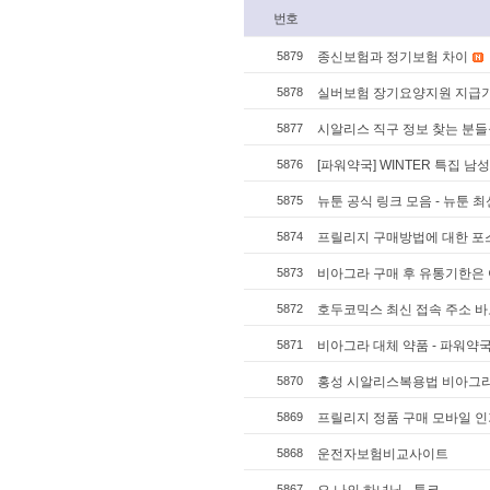
번호
5879
종신보험과 정기보험 차이
5878
실버보험 장기요양지원 지급
5877
시알리스 직구 정보 찾는 분들을
5876
[파워약국] WINTER 특집 남
5875
뉴툰 공식 링크 모음 - 뉴툰 최
5874
프릴리지 구매방법에 대한 포스
5873
비아그라 구매 후 유통기한은
5872
호두코믹스 최신 접속 주소 바로가
5871
비아그라 대체 약품 - 파워약
5870
홍성 시알리스복용법 비아그
5869
프릴리지 정품 구매 모바일 인
5868
운전자보험비교사이트
5867