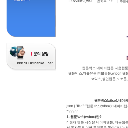
LKo5uuf5Qwf9
|
|
조회수 : 115
추천수 
웹툰박스 네이버웹툰 다음웹툰
웹툰박스,더블유툰,떠블유툰,wtoon,
코믹스,성인웹툰,포토툰,
웹툰박스(wtbox): 네
json { "title": "웹툰박스(wtbox
"nnn nn
1. 웹툰박스(wtbox)란?
n 현재 웹툰 시장은 네이버웹툰, 다음웹
서 독자들은 여러 플랫폼을 돌아다녀야 