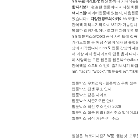
n n
무료 미리보기:
최신 화차나 기대작들을
한 다시보기:
완결된 웹툰이나 지나친 화를
색 시스템:
네이버웹툰에 있는지, 다음웹툰에
있습니다.n
다양한 장르의 아카이브:
로맨스
만화책 미리보기와 다시보기가 가능합니다.n
복잡한 회원가입이나 로그인 과정 없이도
n n 웹툰박스(wtbox) 공식 사이트에 
카카오웹툰 등 해당 작품이 연재된 플랫폼
상이 시작됩니다.n nn 5. 웹툰 감상의 
더 이상 여러 웹사이트와 앱을 옮겨 다니
이 사랑하는 모든 웹툰을 웹툰박스(wtbo
만화책을 스트레스 없이 즐겨보시기 바랍
nn", "tags": [ "wtbox", "웹툰플랫폼",
웹툰박스 우회접속 - 웹툰박스 우회 접속
웹툰박스 평생 주소 안내
웹툰박스 같은 사이트
웹툰박스 시즌2 오픈 안내
웹툰박스 최신 주소 안내 2026
웹툰박스 접속 방법 ( 최신주소 업데이트)
웹툰박스 공식 커뮤니티 주소
일일툰
뉴토끼시즌2
W툰
헬븐넷
모두