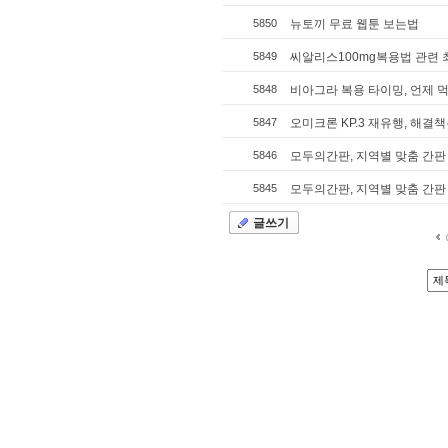
5850
뉴토끼 무료 웹툰 보는법
5849
씨알리스100mg복용법 관련 
5848
비아그라 복용 타이밍, 언제 먹
5847
오미크론 KP.3 재유행, 해결책
5846
모두의간판, 지역별 맞춤 간
5845
모두의간판, 지역별 맞춤 간
글쓰기