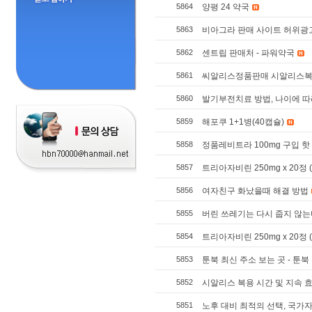
5864
양평 24 약국
5863
비아그라 판매 사이트 허위광고
5862
센트립 판매처 - 파워약국
5861
씨알리스정품판매 시알리스복제약≫ 
5860
발기부전치료 방법, 나이에 따
5859
해포쿠 1+1병(40캡슐)
5858
정품레비트라 100mg 구입 핫 
5857
트리아자비린 250mg x 20정
5856
여자친구 화났을때 해결 방법
5855
버린 쓰레기는 다시 줍지 않는다 
5854
트리아자비린 250mg x 20정
5853
툰북 최신 주소 보는 곳 - 툰북
5852
시알리스 복용 시간 및 지속 효
5851
노후 대비 최적의 선택, 국가자