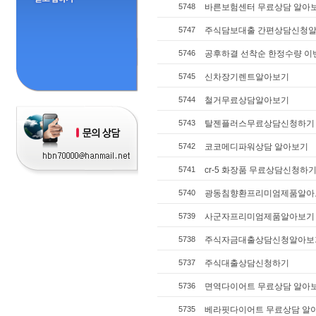
5748
바른보험센터 무료상담 알아
5747
주식담보대출 간편상담신청
5746
공후하결 선착순 한정수량 이
5745
신차장기렌트알아보기
5744
철거무료상담알아보기
5743
탈젠플러스무료상담신청하기
5742
코코메디파워상담 알아보기
5741
cr-5 화장품 무료상담신청하
5740
광동침향환프리미엄제품알아
5739
사군자프리미엄제품알아보기
5738
주식자금대출상담신청알아보
5737
주식대출상담신청하기
5736
면역다이어트 무료상담 알아
5735
베라핏다이어트 무료상담 알