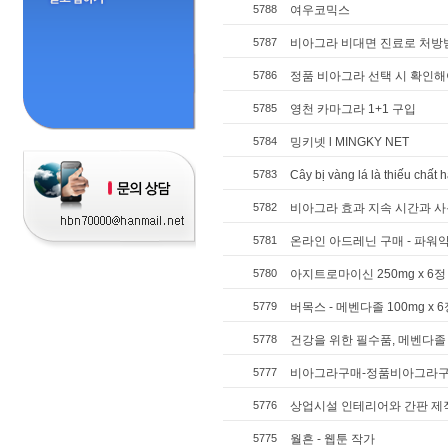
5788
여우코믹스
5787
비아그라 비대면 진료로 처방
5786
정품 비아그라 선택 시 확인해
5785
영천 카마그라 1+1 구입
5784
밍키넷 l MINGKY NET
5783
Cây bị vàng lá là thiếu chất h
5782
비아그라 효과 지속 시간과 사
5781
온라인 아드레닌 구매 - 파워
5780
아지트로마이신 250mg x 6정 
5779
버목스 - 메벤다졸 100mg x 6
5778
건강을 위한 필수품, 메벤다졸 
5777
비아그라구매-정품비아그라
5776
상업시설 인테리어와 간판 제
5775
월흔 - 웹툰 작가