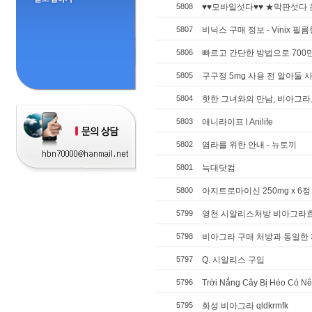
5808
♥♥모바일섯다♥♥ ★막판섯다 온
5807
비닉스 구매 정보 - Vinix 필
5806
빠르고 간단한 방법으로 700
5805
구구정 5mg 사용 전 알아둘 
5804
핫한 그녀와의 만남, 비아그라
5803
애니라이프 l Anilife
5802
염라를 위한 안내 - 뉴토끼
5801
늑대닷컴
5800
아지트로마이신 250mg x 6정 
5799
영천 시알리스처방 비아그라
5798
비아그라 구매 처방과 동일한
5797
Q. 시알리스 구입
5796
Trời Nắng Cây Bị Héo Có Nên
5795
화성 비아그라 qldkrmfk