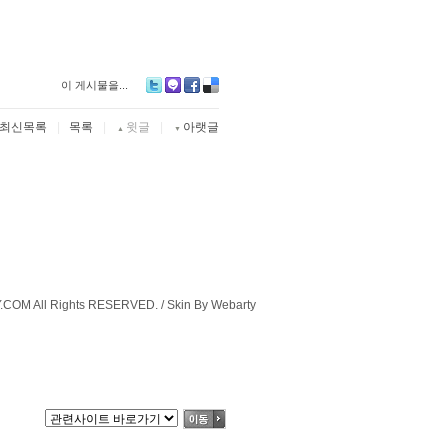
이 게시물을...
Twitter
Me2day
Facebook
Delicious
최신목록
|
목록
|
윗글
|
아랫글
▲
▼
COM All Rights RESERVED. / Skin By Webarty