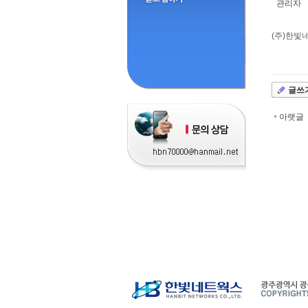
관리자
(주)한빛
글쓰
아랫글
▼